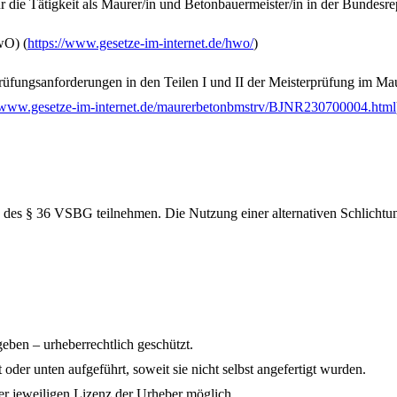
r die Tätigkeit als Maurer/in und Betonbauermeister/in in der Bundesr
wO) (
https://www.gesetze-im-internet.de/hwo/
)
Prüfungsanforderungen in den Teilen I und II der Meisterprüfung im 
//www.gesetze-im-internet.de/maurerbetonbmstrv/BJNR230700004.html
e des § 36 VSBG teilnehmen. Die Nutzung einer alternativen Schlichtun
eben – urheberrechtlich geschützt.
der unten aufgeführt, soweit sie nicht selbst angefertigt wurden.
er jeweiligen Lizenz der Urheber möglich.